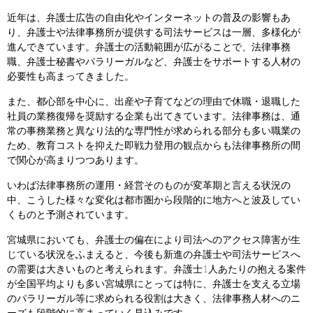
近年は、弁護士広告の自由化やインターネットの普及の影響もあ
り、弁護士や法律事務所が提供する司法サービスは一層、多様化が
進んできています。弁護士の活動範囲が広がることで、法律事務
職、弁護士秘書やパラリーガルなど、弁護士をサポートする人材の
必要性も高まってきました。
また、都心部を中心に、出産や子育てなどの理由で休職・退職した
社員の業務復帰を奨励する企業も出てきています。法律事務は、通
常の事務業務と異なり法的な専門性が求められる部分も多い職業の
ため、教育コストを抑えた即戦力登用の観点からも法律事務所の間
で関心が高まりつつあります。
いわば法律事務所の運用・経営そのものが変革期と言える状況の
中、こうした様々な変化は都市圏から段階的に地方へと波及してい
くものと予測されています。
宮城県においても、弁護士の偏在により司法へのアクセス障害が生
じている状況をふまえると、今後も新進の弁護士や司法サービスへ
の需要は大きいものと考えられます。弁護士1人あたりの抱える案件
が全国平均よりも多い宮城県にとっては特に、弁護士を支える立場
のパラリーガル等に求められる役割は大きく、法律事務人材へのニ