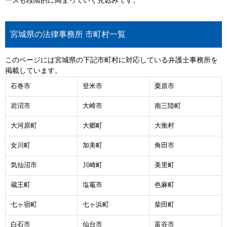
ーズも段階的に高まっていく見込みです。
宮城県の法律事務所 市町村一覧
このページには宮城県の下記市町村に対応している弁護士事務所を
掲載しています。
石巻市
登米市
栗原市
岩沼市
大崎市
南三陸町
大河原町
大郷町
大衡村
女川町
加美町
角田市
気仙沼市
川崎町
美里町
蔵王町
塩竈市
色麻町
七ヶ宿町
七ヶ浜町
柴田町
白石市
仙台市
富谷市