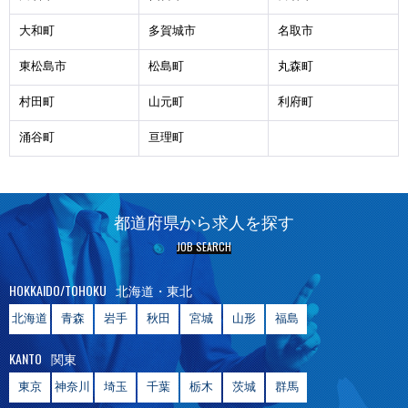
大和町
多賀城市
名取市
東松島市
松島町
丸森町
村田町
山元町
利府町
涌谷町
亘理町
都道府県から求人を探す
JOB SEARCH
HOKKAIDO/TOHOKU
北海道・東北
北海道
青森
岩手
秋田
宮城
山形
福島
KANTO
関東
東京
神奈川
埼玉
千葉
栃木
茨城
群馬