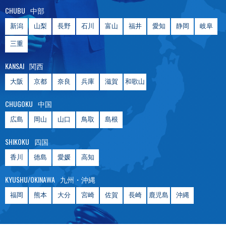
CHUBU
中部
新潟
山梨
長野
石川
富山
福井
愛知
静岡
岐阜
三重
KANSAI
関西
大阪
京都
奈良
兵庫
滋賀
和歌山
CHUGOKU
中国
広島
岡山
山口
鳥取
島根
SHIKOKU
四国
香川
徳島
愛媛
高知
KYUSHU/OKINAWA
九州・沖縄
福岡
熊本
大分
宮崎
佐賀
長崎
鹿児島
沖縄