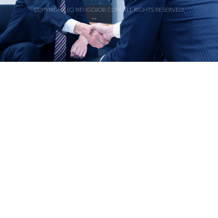
COPYRIGHT (C) BENGOJOB.COM ALL RIGHTS RESERVED.