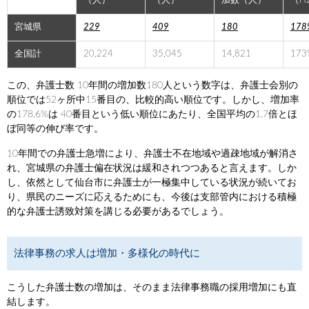
（人）
（人）
加数（人）
（H
宮城県
229
409
180
178
全国計
20,224
35,045
14,821
173
この、弁護士数 10年間の増加数180人という数字は、弁護士会別の
順位では52ヶ所中15番目の、比較的高い順位です。しかし、増加率
の178.6%は 40番目という低い順位にあたり、全国平均の1.7倍とほ
ぼ同等の伸び率です。
10年間での弁護士急増により、弁護士不在地域や過疎地域が解消さ
れ、宮城県の弁護士偏在状況は緩和されつつあると言えます。しか
し、依然として仙台市に弁護士が一極集中している状況が続いてお
り、県民のニーズに応えるためにも、今後は支部管内における積極
的な弁護士誘致対策を講じる必要があるでしょう。
法律事務の求人は増加・多様化の時代に
こうした弁護士数の増加は、そのまま法律事務職の採用増加にも直
結します。