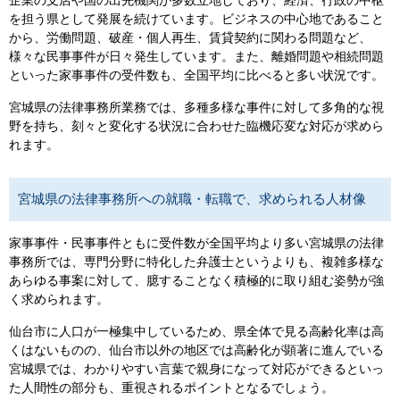
企業の支店や国の出先機関が多数立地しており、経済、行政の中枢
を担う県として発展を続けています。ビジネスの中心地であること
から、労働問題、破産・個人再生、賃貸契約に関わる問題など、
様々な民事事件が日々発生しています。また、離婚問題や相続問題
といった家事事件の受件数も、全国平均に比べると多い状況です。
宮城県の法律事務所業務では、多種多様な事件に対して多角的な視
野を持ち、刻々と変化する状況に合わせた臨機応変な対応が求めら
れます。
宮城県の法律事務所への就職・転職で、求められる人材像
家事事件・民事事件ともに受件数が全国平均より多い宮城県の法律
事務所では、専門分野に特化した弁護士というよりも、複雑多様な
あらゆる事案に対して、臆することなく積極的に取り組む姿勢が強
く求められます。
仙台市に人口が一極集中しているため、県全体で見る高齢化率は高
くはないものの、仙台市以外の地区では高齢化が顕著に進んでいる
宮城県では、わかりやすい言葉で親身になって対応ができるといっ
た人間性の部分も、重視されるポイントとなるでしょう。