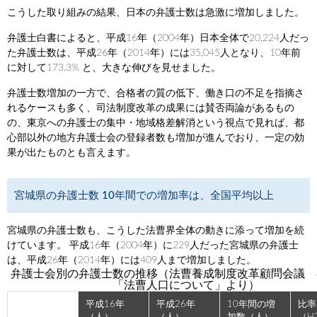
こうした取り組みの結果、日本の弁護士数は急激に増加しました。
弁護士白書によると、平成16年（2004年）日本全体で20,224人だっ
た弁護士数は、平成26年（2014年）には35,045人となり、10年前
に対して173.3% と、大きな伸びを見せました。
弁護士数増加の一方で、合格者の質の低下、働き口の不足を指摘さ
れるケースも多く、司法制度改革の成果には賛否両論があるもの
の、東京への弁護士の集中・地域格差解消という視点で見れば、都
心部以外の地方弁護士会の登録者数も増加が進んでおり、一定の効
果が出たものとも言えます。
宮城県の弁護士数 10年間での増加率は、全国平均以上
宮城県の弁護士数も、こうした法曹界全体の動きに添って増加を続
けています。 平成16年（2004年）に229人だった宮城県の弁護士
は、平成26年（2014年）には409人まで増加しました。
弁護士会別の弁護士数の推移（法曹養成制度改革顧問会議 
「法曹人口について」より）
平成16年
平成26年
10年間の増
比率