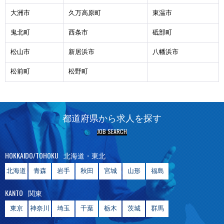
大洲市
久万高原町
東温市
鬼北町
西条市
砥部町
松山市
新居浜市
八幡浜市
松前町
松野町
都道府県から求人を探す
JOB SEARCH
HOKKAIDO/TOHOKU
北海道・東北
北海道
青森
岩手
秋田
宮城
山形
福島
KANTO
関東
東京
神奈川
埼玉
千葉
栃木
茨城
群馬