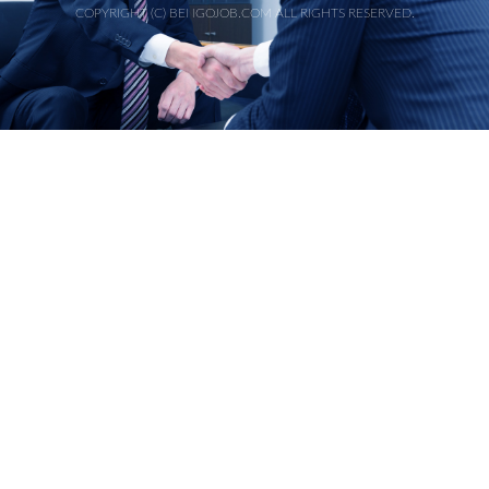
COPYRIGHT (C) BENGOJOB.COM ALL RIGHTS RESERVED.