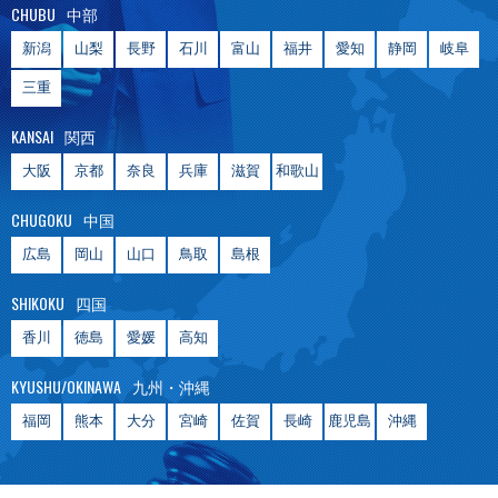
CHUBU
中部
新潟
山梨
長野
石川
富山
福井
愛知
静岡
岐阜
三重
KANSAI
関西
大阪
京都
奈良
兵庫
滋賀
和歌山
CHUGOKU
中国
広島
岡山
山口
鳥取
島根
SHIKOKU
四国
香川
徳島
愛媛
高知
KYUSHU/OKINAWA
九州・沖縄
福岡
熊本
大分
宮崎
佐賀
長崎
鹿児島
沖縄