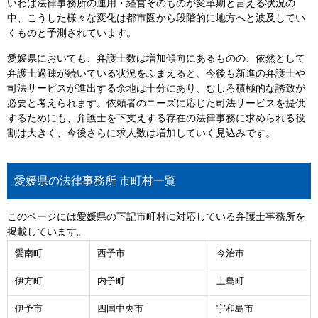
いわば法律事務所の運用・経営そのものが変革期と言える状況の
中、こうした様々な変化は都市圏から段階的に地方へと波及してい
くものと予測されています。
愛媛県においても、弁護士数は増加傾向にあるものの、依然として
弁護士過疎が続いている状況をふまえると、今後も新進の弁護士や
司法サービスが進出する余地は十分にあり、むしろ積極的な誘致が
必要と考えられます。依頼者のニーズに応じた司法サービスを提供
するためにも、弁護士を下支えする存在の法律事務に求められる役
割は大きく、今後さらに求人数は増加していく見込みです。
愛媛県の法律事務所 市町村一覧
このページには愛媛県の下記市町村に対応している弁護士事務所を
掲載しています。
愛南町
西予市
今治市
伊方町
内子町
上島町
伊予市
四国中央市
宇和島市