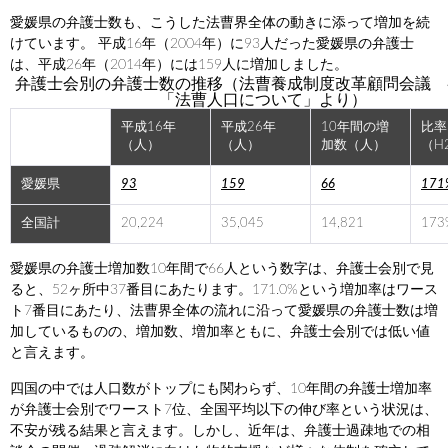
愛媛県の弁護士数も、こうした法曹界全体の動きに添って増加を続
けています。 平成16年（2004年）に93人だった愛媛県の弁護士
は、平成26年（2014年）には159人に増加しました。
弁護士会別の弁護士数の推移（法曹養成制度改革顧問会議 
「法曹人口について」より）
平成16年
平成26年
10年間の増
比率
（人）
（人）
加数（人）
（H
愛媛県
93
159
66
171
全国計
20,224
35,045
14,821
173
愛媛県の弁護士増加数10年間で66人という数字は、弁護士会別で見
ると、52ヶ所中37番目にあたります。171.0%という増加率はワース
ト7番目にあたり、法曹界全体の流れに沿って愛媛県の弁護士数は増
加しているものの、増加数、増加率ともに、弁護士会別では低い値
と言えます。
四国の中では人口数がトップにも関わらず、10年間の弁護士増加率
が弁護士会別でワースト7位、全国平均以下の伸び率という状況は、
不安が残る結果と言えます。しかし、近年は、弁護士過疎地での相