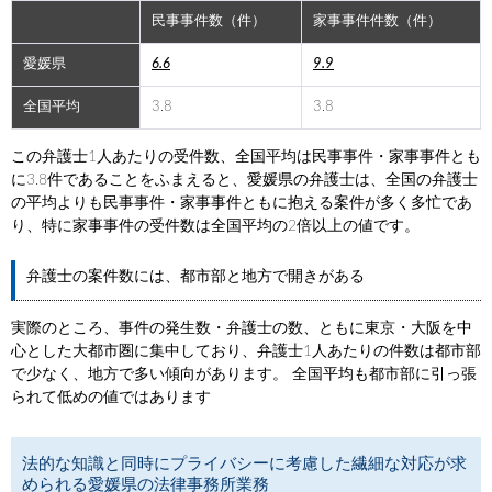
民事事件数（件）
家事事件件数（件）
愛媛県
6.6
9.9
全国平均
3.8
3.8
この弁護士1人あたりの受件数、全国平均は民事事件・家事事件とも
に3.8件であることをふまえると、愛媛県の弁護士は、全国の弁護士
の平均よりも民事事件・家事事件ともに抱える案件が多く多忙であ
り、特に家事事件の受件数は全国平均の2倍以上の値です。
弁護士の案件数には、都市部と地方で開きがある
実際のところ、事件の発生数・弁護士の数、ともに東京・大阪を中
心とした大都市圏に集中しており、弁護士1人あたりの件数は都市部
で少なく、地方で多い傾向があります。 全国平均も都市部に引っ張
られて低めの値ではあります
法的な知識と同時にプライバシーに考慮した繊細な対応が求
められる愛媛県の法律事務所業務