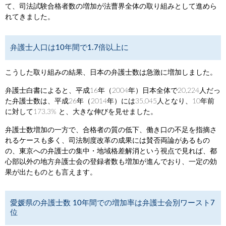
て、司法試験合格者数の増加が法曹界全体の取り組みとして進めら
れてきました。
弁護士人口は10年間で1.7倍以上に
こうした取り組みの結果、日本の弁護士数は急激に増加しました。
弁護士白書によると、平成16年（2004年）日本全体で20,224人だっ
た弁護士数は、平成26年（2014年）には35,045人となり、10年前
に対して173.3% と、大きな伸びを見せました。
弁護士数増加の一方で、合格者の質の低下、働き口の不足を指摘さ
れるケースも多く、司法制度改革の成果には賛否両論があるもの
の、東京への弁護士の集中・地域格差解消という視点で見れば、都
心部以外の地方弁護士会の登録者数も増加が進んでおり、一定の効
果が出たものとも言えます。
愛媛県の弁護士数 10年間での増加率は弁護士会別ワースト7
位