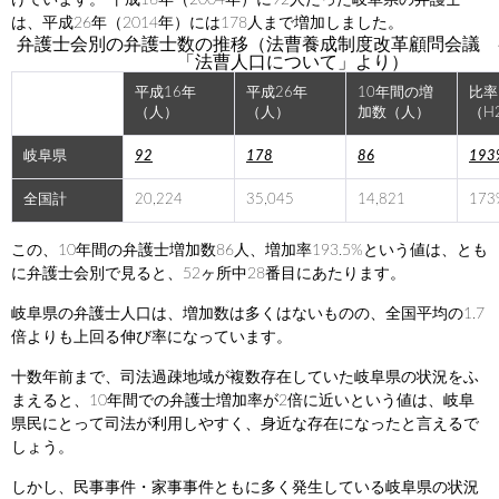
は、平成26年（2014年）には178人まで増加しました。
弁護士会別の弁護士数の推移（法曹養成制度改革顧問会議 
「法曹人口について」より）
平成16年
平成26年
10年間の増
比率
（人）
（人）
加数（人）
（H
岐阜県
92
178
86
193
全国計
20,224
35,045
14,821
173
この、10年間の弁護士増加数86人、増加率193.5%という値は、とも
に弁護士会別で見ると、52ヶ所中28番目にあたります。
岐阜県の弁護士人口は、増加数は多くはないものの、全国平均の1.7
倍よりも上回る伸び率になっています。
十数年前まで、司法過疎地域が複数存在していた岐阜県の状況をふ
まえると、10年間での弁護士増加率が2倍に近いという値は、岐阜
県民にとって司法が利用しやすく、身近な存在になったと言えるで
しょう。
しかし、民事事件・家事事件ともに多く発生している岐阜県の状況