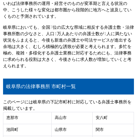
いわば法律事務所の運用・経営そのものが変革期と言える状況の
中、こうした様々な変化は都市圏から段階的に地方へと波及してい
くものと予測されています。
岐阜県においても、全国7位の広大な県域に相反する弁護士数・法律
事務所数の少なさと、人口1万人あたりの弁護士数が1人に満たない
状況をふまえると、今後も新進の弁護士や司法サービスが進出する
余地は大きく、むしろ積極的な誘致が必要と考えられます。多忙を
極め、複雑・多様化する弁護士業務に対応するためにも、法律事務
に求められる役割は大きく、今後さらに求人数が増加していくと考
えられます。
岐阜県の法律事務所 市町村一覧
このページには岐阜県の下記市町村に対応している弁護士事務所を
掲載しています。
恵那市
高山市
安八町
池田町
山県市
関市