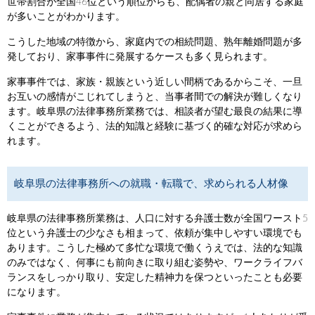
世帯割合が全国46位という順位からも、配偶者の親と同居する家庭
が多いことがわかります。
こうした地域の特徴から、家庭内での相続問題、熟年離婚問題が多
発しており、家事事件に発展するケースも多く見られます。
家事事件では、家族・親族という近しい間柄であるからこそ、一旦
お互いの感情がこじれてしまうと、当事者間での解決が難しくなり
ます。岐阜県の法律事務所業務では、相談者が望む最良の結果に導
くことができるよう、法的知識と経験に基づく的確な対応が求めら
れます。
岐阜県の法律事務所への就職・転職で、求められる人材像
岐阜県の法律事務所業務は、人口に対する弁護士数が全国ワースト5
位という弁護士の少なさも相まって、依頼が集中しやすい環境でも
あります。こうした極めて多忙な環境で働くうえでは、法的な知識
のみではなく、何事にも前向きに取り組む姿勢や、ワークライフバ
ランスをしっかり取り、安定した精神力を保つといったことも必要
になります。