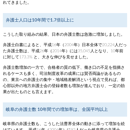
れてきました。
弁護士人口は10年間で1.7倍以上に
こうした取り組みの結果、日本の弁護士数は急激に増加しました。
弁護士白書によると、平成16年（2004年）日本全体で20,224人だっ
た弁護士数は、平成26年（2014年）には35,045人となり、10年前
に対して173.3% と、大きな伸びを見せました。
弁護士数増加の一方で、合格者の質の低下、働き口の不足を指摘さ
れるケースも多く、司法制度改革の成果には賛否両論があるもの
の、東京への弁護士の集中・地域格差解消という視点で見れば、都
心部以外の地方弁護士会の登録者数も増加が進んでおり、一定の効
果が出たものとも言えます。
岐阜の弁護士数 10年間での増加率は、全国平均以上
岐阜県の弁護士数も、こうした法曹界全体の動きに添って増加を続
けています。 平成16年（2004年）に92人だった岐阜県の弁護士