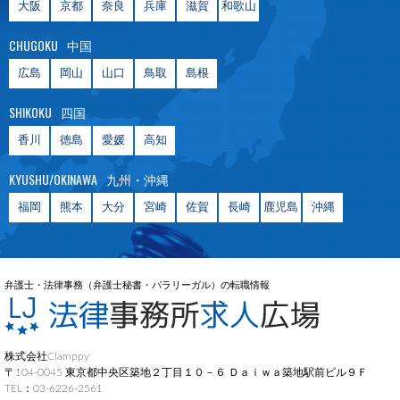
大阪
京都
奈良
兵庫
滋賀
和歌山
CHUGOKU
中国
広島
岡山
山口
鳥取
島根
SHIKOKU
四国
香川
徳島
愛媛
高知
KYUSHU/OKINAWA
九州・沖縄
福岡
熊本
大分
宮崎
佐賀
長崎
鹿児島
沖縄
弁護士・法律事務（弁護士秘書・パラリーガル）の転職情報
株式会社Clamppy
〒104-0045 東京都中央区築地２丁目１０－６ Ｄａｉｗａ築地駅前ビル９Ｆ
TEL：03-6226-2561