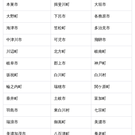
本巣市
揖斐川町
大垣市
大野町
下呂市
各務原市
海津市
笠松町
多治見市
中津川市
可児市
飛騨市
川辺町
北方町
岐南町
岐阜市
郡上市
神戸町
坂祝町
白川町
白川村
輪之内町
瑞穂市
関ケ原町
垂井町
土岐市
富加町
羽島市
東白川村
七宗町
瑞浪市
御嵩町
美濃市
美濃加茂市
八百津町
養老町