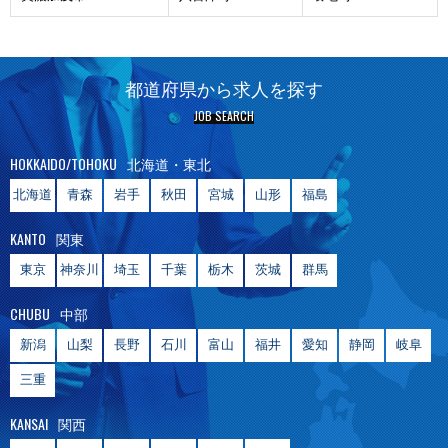
都道府県から求人を探す
JOB SEARCH
HOKKAIDO/TOHOKU
北海道・東北
北海道
青森
岩手
秋田
宮城
山形
福島
KANTO
関東
東京
神奈川
埼玉
千葉
栃木
茨城
群馬
CHUBU
中部
新潟
山梨
長野
石川
富山
福井
愛知
静岡
岐阜
三重
KANSAI
関西