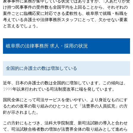
家事事件に業務が集中している状況ではありますが、1人あたりが受
け持つ民事事件の受件数も全国平均を上回ることから、それぞれの
案件ごとに臨機応変に対応できる柔軟性も、岐阜県で就職・転職を
考えている弁護士や法律事務所スタッフにとって、欠かせない要素
と言えるでしょう。
岐阜県の法律事務所 求人・採用の状況
全国的に弁護士の数は増加している
近年、日本の弁護士の数は全国的に増加しています。この傾向は、
1999年以来行われている司法制度改革に端を発しています。
国民全体にとって司法サービスを使いやすい、より身近なものにす
るための改革の取り組みのひとつとして「法曹界の人員拡充」の方
針が示されました。
この方針にもとづき、法科大学院制度、新司法試験の導入と合わせ
て、司法試験合格者数の増加が法曹界全体の取り組みとして進めら