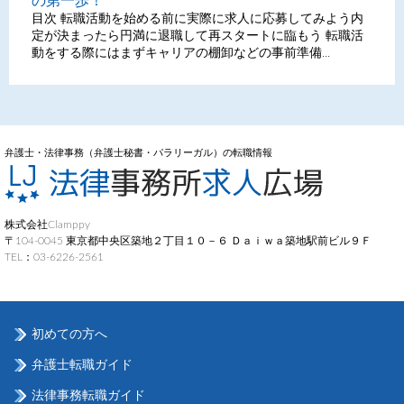
の第一歩！
目次 転職活動を始める前に実際に求人に応募してみよう内
定が決まったら円満に退職して再スタートに臨もう 転職活
動をする際にはまずキャリアの棚卸などの事前準備...
弁護士・法律事務（弁護士秘書・パラリーガル）の転職情報
株式会社Clamppy
〒104-0045 東京都中央区築地２丁目１０－６ Ｄａｉｗａ築地駅前ビル９Ｆ
TEL：03-6226-2561
初めての方へ
弁護士転職ガイド
法律事務転職ガイド